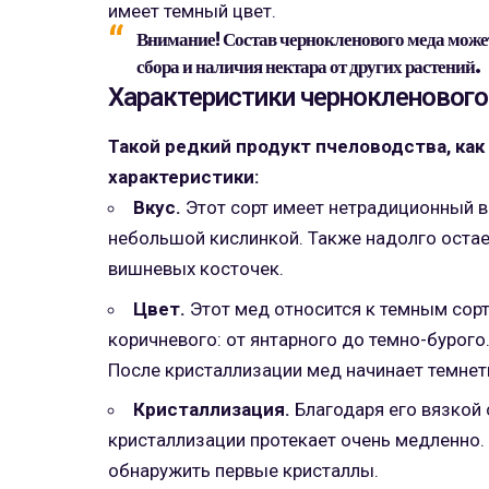
имеет темный цвет.
Внимание!
Состав чернокленового меда может 
сбора и наличия нектара от других растений.
Характеристики чернокленовог
Такой редкий продукт пчеловодства, к
характеристики:
Вкус.
Этот сорт имеет нетрадиционный вк
небольшой кислинкой. Также надолго остае
вишневых косточек.
Цвет.
Этот мед относится к темным сор
коричневого: от янтарного до темно-бурого
После кристаллизации мед начинает темне
Кристаллизация.
Благодаря его вязкой
кристаллизации протекает очень медленно.
обнаружить первые кристаллы.