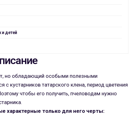
 и детей
писание
рт, но обладающий особыми полезными
ся с кустарников татарского клена, период цветения
 Поэтому чтобы его получить, пчеловодам нужно
старника.
е характерные только для него черты: