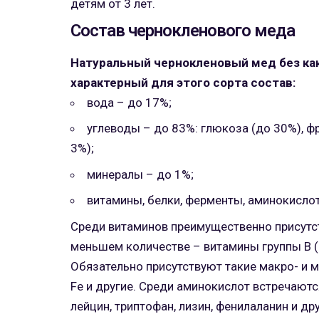
детям от 3 лет.
Состав чернокленового меда
Натуральный чернокленовый мед без ка
характерный для этого сорта состав:
вода – до 17%;
углеводы – до 83%: глюкоза (до 30%), фр
3%);
минералы – до 1%;
витамины, белки, ферменты, аминокисло
Среди витаминов преимущественно присутст
меньшем количестве – витамины группы В (В1,
Обязательно присутствуют такие макро- и микр
Fe и другие. Среди аминокислот встречаютс
лейцин, триптофан, лизин, фенилаланин и др