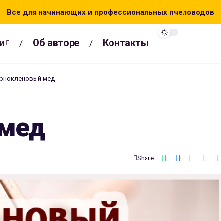
Все для начинающих и профессиональных пчеловодов
и
Об авторе
Контакты
рнокленовый мед
 мед
Share