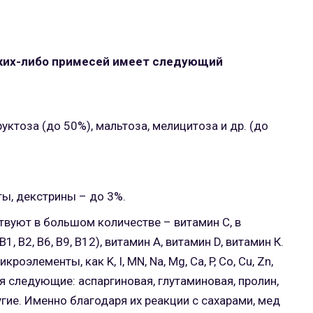
ких-либо примесей имеет следующий
уктоза (до 50%), мальтоза, мелицитоза и др. (до
ты, декстрины – до 3%.
вуют в большом количестве – витамин С, в
 В2, В6, В9, В12), витамин А, витамин D, витамин К.
оэлементы, как K, I, MN, Na, Mg, Ca, P, Co, Cu, Zn,
я следующие: аспаргиновая, глутаминовая, пролин,
угие. Именно благодаря их реакции с сахарами, мед