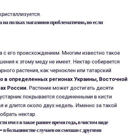
кристаллизуется.
а на полках магазинов проблематично, но если
на с его происхождением. Многим известно такое
ошения к этому меду не имеет. Нектар собирается
рного растения, как черноклен или татарский
ко в определенных регионах Украины, Восточной
ах России.
Растение может достигать десяти
 кустарник покрывается соединенными в кисти
я и длится около двух недель. Именно за такой
обрать нектар.
и пчел в такое раннее время года, в чистом виде
– в большинстве случаев он смешан с другими